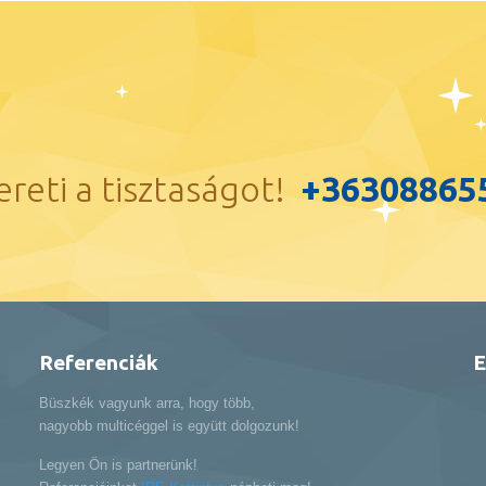
ereti a tisztaságot!
+36308865
Referenciák
E
Büszkék vagyunk arra, hogy több,
nagyobb multicéggel is együtt dolgozunk!
Legyen Ön is partnerünk!