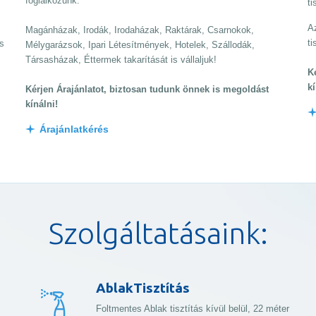
foglalkozunk:
ti
Az
Magánházak, Irodák, Irodaházak, Raktárak, Csarnokok,
ti
s
Mélygarázsok, Ipari Létesítmények, Hotelek, Szállodák,
Társasházak, Éttermek takarítását is vállaljuk!
K
kí
Kérjen Árajánlatot, biztosan tudunk önnek is megoldást
kínálni!
Árajánlatkérés
Szolgáltatásaink:
AblakTisztítás
Foltmentes Ablak tisztítás kívül belül, 22 méter