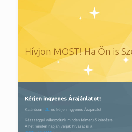
Hívjon MOST! Ha Ön is Sz
Kérjen ingyenes Árajánlatot!
Kattintson
IDE
és kérjen ingyenes Árajánalot!
Készséggel válaszolunk minden felmerülő kérdésre.
A hét minden napján várjuk hívását is a