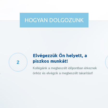
HOGYAN DOLGOZUNK
Elvégezzük Ön helyett, a
piszkos munkát!
2
Kollégáink a megbeszélt időpontban érkeznek
s
önhöz és elvégzik a megbeszélt takarítást!