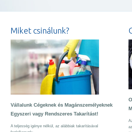
Miket csinálunk?
O
Vállalunk Cégeknek és Magánszemélyeknek
M
Egyszeri vagy Rendszeres Takarítást!
Az
A teljesség igénye nélkül, az alábbiak takarításával
az